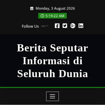
Skip
Monday, 3 August 2026
to
content
5:19:22 AM
Follow Us
Berita Seputar
Informasi di
Seluruh Dunia