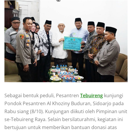
Sebagai bentuk peduli, Pesantren
Tebuireng
kunjungi
Pondok Pesantren Al Khoziny Buduran, Sidoarjo pada
Rabu siang (8/10). Kunjungan diikuti oleh Pimpinan unit
se-Tebuireng Raya. Selain bersilaturahmi, kegiatan ini
bertujuan untuk memberikan bantuan donasi atas