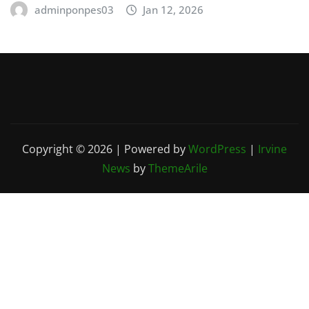
adminponpes03
Jan 12, 2026
Copyright © 2026 | Powered by
WordPress
|
Irvine
News
by
ThemeArile